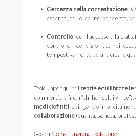
Certezza nella contestazione
: s
esterno, equo, ed indipendente, per
Controllo
: con l’accesso alla piat
controllo – condizioni, tempi, costi
tempestivamente ad anticipare qual
TaskUpper quindi
rende equilibrate le
commerciale (non “chi ha i soldi vince”)
modi definiti
, spingendo implicitamente
collaborazione
(qualità, serietà, profess
Scopri
Come funziona TaskUpper