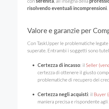
con
serenità
, all’insegna della
professi
risolvendo eventuali incomprensioni
.
Valore e garanzie per Com
Con TaskUpper le problematiche legate a
superate. Entrambi i soggetti sono tutela
Certezza di incasso
: il
Seller (ven
certezza di ottenere il giusto com
problematiche di recupero dei credi
Certezza negli acquisti
: il
Buyer 
maniera precisa e rispondente agli