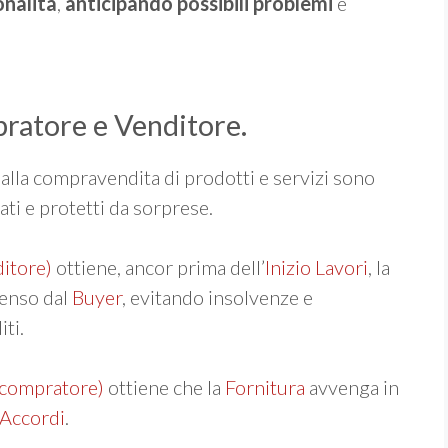
onalità
,
anticipando possibili problemi
e
pratore e Venditore.
lla compravendita di prodotti e servizi sono
ti e protetti da sorprese.
ditore)
ottiene, ancor prima dell’
Inizio Lavori
, la
penso dal
Buyer
, evitando insolvenze e
ti.
(compratore)
ottiene che la
Fornitura
avvenga in
Accordi
.