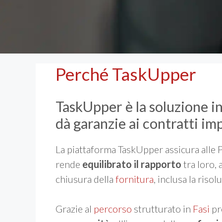
Perché TaskUpper
TaskUpper è la soluzione i
dà garanzie ai contratti im
La piattaforma TaskUpper assicura alle P
rende
equilibrato il rapporto
tra loro,
chiusura della
fornitura
, inclusa la riso
Grazie al
percorso
strutturato in
Fasi
pre