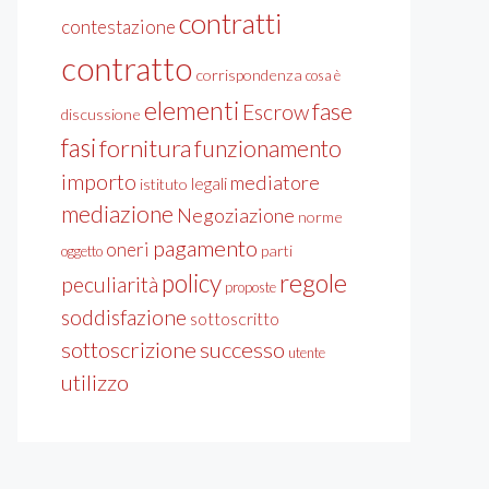
contratti
contestazione
contratto
corrispondenza
cosa è
elementi
fase
Escrow
discussione
fasi
fornitura
funzionamento
importo
mediatore
legali
istituto
mediazione
Negoziazione
norme
pagamento
oneri
parti
oggetto
policy
regole
peculiarità
proposte
soddisfazione
sottoscritto
sottoscrizione
successo
utente
utilizzo