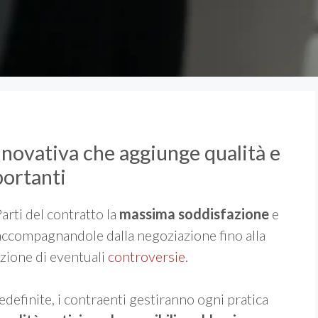
nnovativa che aggiunge qualità e
portanti
arti del contratto la
massima soddisfazione
e
 accompagnandole dalla negoziazione fino alla
luzione di eventuali
controversie
.
definite, i contraenti gestiranno ogni pratica