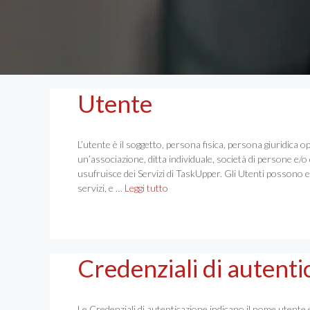
Utente
L’utente è il soggetto, persona fisica, persona giuridica 
un’associazione, ditta individuale, società di persone e/o di
usufruisce dei Servizi di TaskUpper. Gli Utenti possono 
servizi, e …
Leggi tutto
Credenziali di autenti
Le Credenziali di autenticazione indicano il nome utente 