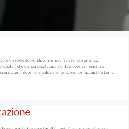
oppure un soggetto giuridico in genere (ad esempio un ente,
 capitali) che utilizza l’Applicazione di Taskupper, si registra e
essere Utenti Buyer, che utilizzano TaskUpper per acquistare beni o
cazione
e la password attraverso i quali l’Utente è posto in condizione di