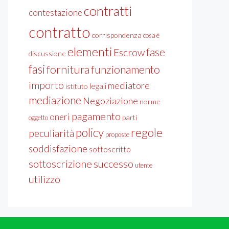
contratti
contestazione
contratto
corrispondenza
cosa è
elementi
fase
Escrow
discussione
fasi
fornitura
funzionamento
importo
mediatore
legali
istituto
mediazione
Negoziazione
norme
pagamento
oneri
parti
oggetto
policy
regole
peculiarità
proposte
soddisfazione
sottoscritto
sottoscrizione
successo
utente
utilizzo