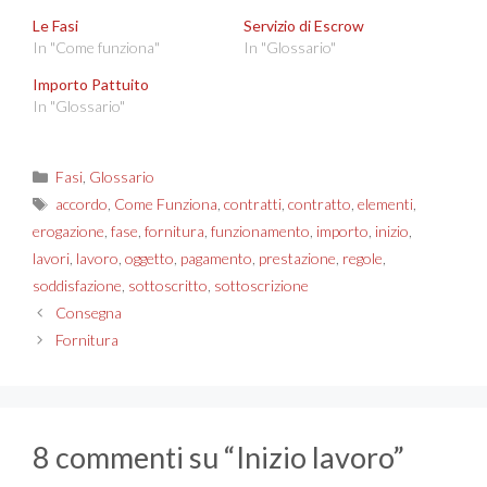
Le Fasi
Servizio di Escrow
In "Come funziona"
In "Glossario"
Importo Pattuito
In "Glossario"
Categorie
Fasi
,
Glossario
Tag
accordo
,
Come Funziona
,
contratti
,
contratto
,
elementi
,
erogazione
,
fase
,
fornitura
,
funzionamento
,
importo
,
inizio
,
lavori
,
lavoro
,
oggetto
,
pagamento
,
prestazione
,
regole
,
soddisfazione
,
sottoscritto
,
sottoscrizione
Consegna
Fornitura
8 commenti su “Inizio lavoro”