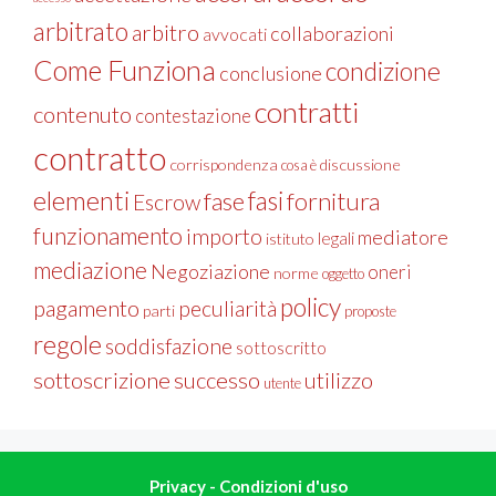
arbitrato
arbitro
collaborazioni
avvocati
Come Funziona
condizione
conclusione
contratti
contenuto
contestazione
contratto
corrispondenza
discussione
cosa è
elementi
fasi
fase
fornitura
Escrow
funzionamento
importo
mediatore
legali
istituto
mediazione
Negoziazione
oneri
norme
oggetto
policy
pagamento
peculiarità
parti
proposte
regole
soddisfazione
sottoscritto
sottoscrizione
successo
utilizzo
utente
Privacy
-
Condizioni d'uso