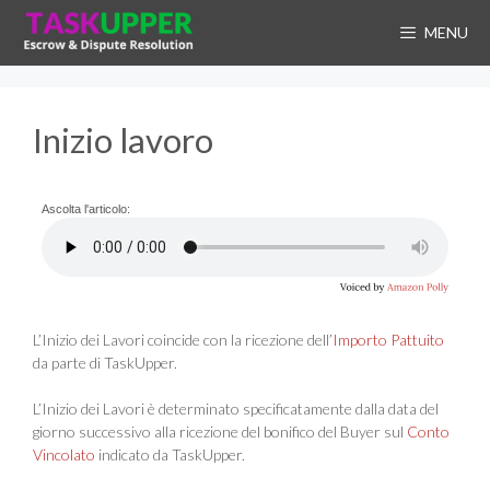
Vai
MENU
al
contenuto
Inizio lavoro
Ascolta l'articolo:
L’Inizio dei Lavori coincide con la ricezione dell’
Importo Pattuito
da parte di TaskUpper.
L’Inizio dei Lavori è determinato specificatamente dalla data del
giorno successivo alla ricezione del bonifico del Buyer sul
Conto
Vincolato
indicato da TaskUpper.